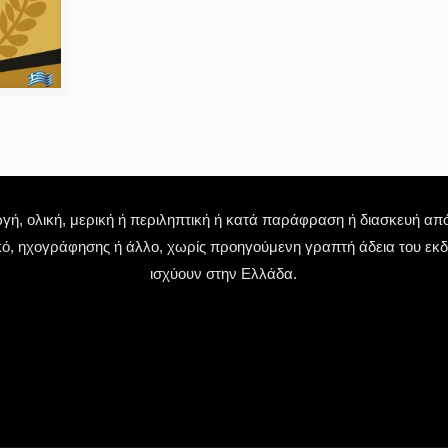
 ολική, μερική ή περιληπτική ή κατά παράφραση ή διασκευή απόδ
κό, ηχογράφησης ή άλλο, χωρίς προηγούμενη γραπτή άδεια του εκδό
ισχύουν στην Ελλάδα.