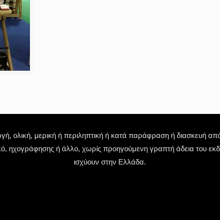
 ολική, μερική ή περιληπτική ή κατά παράφραση ή διασκευή απόδ
κό, ηχογράφησης ή άλλο, χωρίς προηγούμενη γραπτή άδεια του εκδό
ισχύουν στην Ελλάδα.