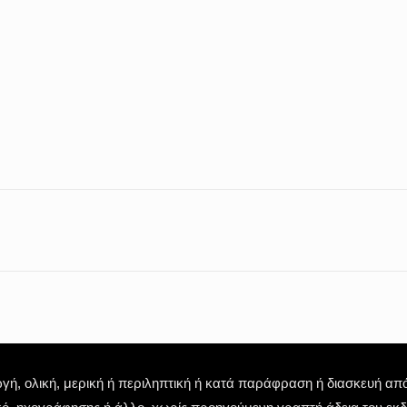
 ολική, μερική ή περιληπτική ή κατά παράφραση ή διασκευή απόδ