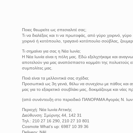
Ποιες θεωρείτε ως σπεσιαλιτέ σας;
Τι να διαλέξεις και τι να πρωτοφάς, από γύρο χοιρινό, γ
χοιρινό ή κοτόπουλο, τραγανό κοτόπουλο σούβλας, ζουμερ
Τι σημαίνει για σας η Νέα Ιωνία;
Η Νέα Ιωνία είναι η πόλη μας. Εδώ εξελιχτήκαμε και αναγνω
αποτελούν για μας αναπόσπαστο κομμάτι της πολυετούς επ
συμπολίτες μας.
Ποιά είναι τα μελλοντικά σας σχέδια;
Προσωπικά ως 3η γενιά, θέλω να συνεχίσω με πάθος και α
μας για το εξαιρετικό σουβλάκι μας, δοκιμάζουμε και νέες π
(από συνέντευξη στο περιοδικό ΠΑΝΟΡΑΜΑ Αγοράς Ν. Ιων
Περιοχή: Νέα Ιωνία Αττικής
Διεύθυνση: Σμύρνης 44, 142 31
Τηλ.: 210 27 16 290, 210 27 10 801
Cosmote What’s up: 6987 10 39 36
Delivery: ΝΑΙ