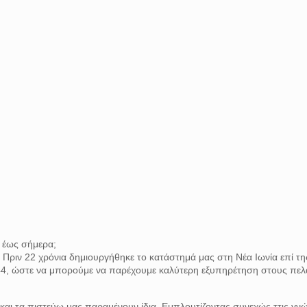
ς έως σήμερα;
 Πριν 22 χρόνια δημιουργήθηκε το κατάστημά μας στη Νέα Ιωνία επί τη
44, ώστε να μπορούμε να παρέχουμε καλύτερη εξυπηρέτηση στους πελ
και τα πιστεύω μας παραμένουν ίδια. Εμπλουτίζοντας συνεχώς ττις γνώ