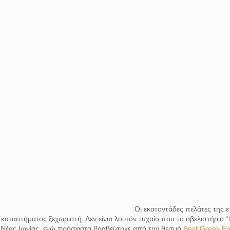
Οι εκατοντάδες πελάτες της ε
 καταστήματος ξεχωριστή. Δεν είναι λοιπόν τυχαίο που το οβελιστήριο
“
ς Νέας Ιωνίας, ενώ πρόσφατα βραβεύτηκε από τον θεσμό
Best Greek F