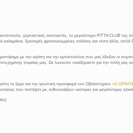
ύρο κοτόπουλο, χορταστικές σκεπαστές, το μεγαλύτερο PITTA CLUB της 
ά καλαμάκια, δροσερές φρεσκοκομμένες σαλάτες και τόσα άλλα, απλά 
ριστήκαμε με την αγάπη και την εμπιστοσύνη που μας έδειξαν οι συμπολί
ιτυχημένης πορείας μας. Ως Ιωνιώτες νοιαζόμαστε για την πόλη μας κ
γάπη το έργο και την γευστική προσφορά του Οβελιστηρίου
«Ο ΩΡΑΙΟ
ροτάσεις που πιστέψτε με, ενθουσιάζουν νεότερες και μεγαλύτερες ηλικίε
ίας)