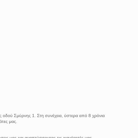
ς οδού Σμύρνης 1. Στη συνέχεια, ύστερα από 8 χρόνια
άτες μας.
σεις μας και αναπτύσσοντας τις ικανότητές μας,