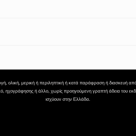
 ολική, μερική ή περιληπτική ή κατά παράφραση ή διασκευή απόδ
κό, ηχογράφησης ή άλλο, χωρίς προηγούμενη γραπτή άδεια του εκδό
ισχύουν στην Ελλάδα.