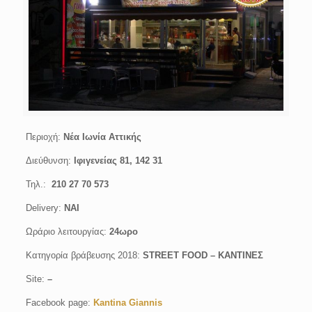
Περιοχή:
Νέα Ιωνία Αττικής
Διεύθυνση:
Ιφιγενείας 81, 142 31
Τηλ.:
210 27 70 573
Delivery:
ΝΑΙ
Ωράριο λειτουργίας:
24ωρο
Κατηγορία βράβευσης 2018:
STREET FOOD – KANΤΙΝΕΣ
Site:
–
Facebook page:
Kantina Giannis