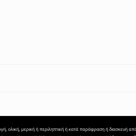
 ολική, μερική ή περιληπτική ή κατά παράφραση ή διασκευή απόδ