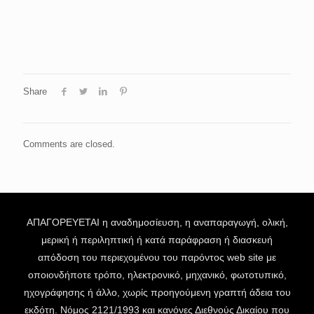
Share
Comments are closed.
ΑΠΑΓΟΡΕΥΕΤΑΙ η αναδημοσίευση, η αναπαραγωγή, ολική,
μερική ή περιληπτική ή κατά παράφραση ή διασκευή
απόδοση του περιεχομένου του παρόντος web site με
οποιονδήποτε τρόπο, ηλεκτρονικό, μηχανικό, φωτοτυπικό,
ηχογράφησης ή άλλο, χωρίς προηγούμενη γραπτή άδεια του
εκδότη. Νόμος 2121/1993 και κανόνες Διεθνούς Δικαίου που