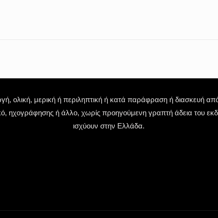
 ολική, μερική ή περιληπτική ή κατά παράφραση ή διασκευή απόδ
κό, ηχογράφησης ή άλλο, χωρίς προηγούμενη γραπτή άδεια του εκδό
ισχύουν στην Ελλάδα.