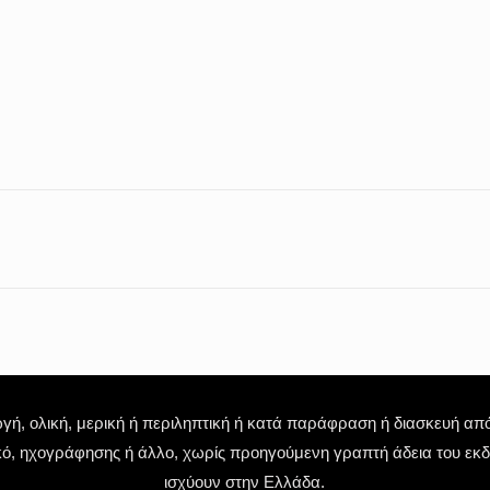
 ολική, μερική ή περιληπτική ή κατά παράφραση ή διασκευή απόδ
κό, ηχογράφησης ή άλλο, χωρίς προηγούμενη γραπτή άδεια του εκδό
ισχύουν στην Ελλάδα.