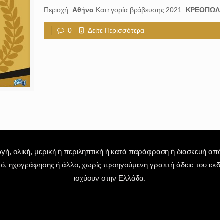
Περιοχή:
Αθήνα
Κατηγορία βράβευσης 2021:
ΚΡΕΟΠΩΛ
0
Δείτε Περισσότερα
 ολική, μερική ή περιληπτική ή κατά παράφραση ή διασκευή απόδ
κό, ηχογράφησης ή άλλο, χωρίς προηγούμενη γραπτή άδεια του εκδό
ισχύουν στην Ελλάδα.