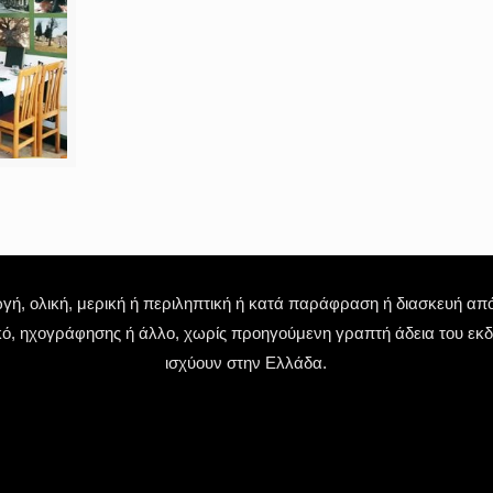
 ολική, μερική ή περιληπτική ή κατά παράφραση ή διασκευή απόδ
κό, ηχογράφησης ή άλλο, χωρίς προηγούμενη γραπτή άδεια του εκδό
ισχύουν στην Ελλάδα.