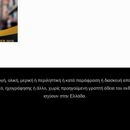
 ολική, μερική ή περιληπτική ή κατά παράφραση ή διασκευή απόδ
κό, ηχογράφησης ή άλλο, χωρίς προηγούμενη γραπτή άδεια του εκδό
ισχύουν στην Ελλάδα.