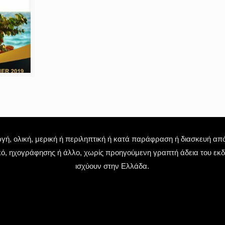
 ολική, μερική ή περιληπτική ή κατά παράφραση ή διασκευή απόδ
κό, ηχογράφησης ή άλλο, χωρίς προηγούμενη γραπτή άδεια του εκδό
ισχύουν στην Ελλάδα.