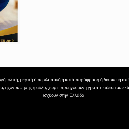
 ολική, μερική ή περιληπτική ή κατά παράφραση ή διασκευή απόδ
κό, ηχογράφησης ή άλλο, χωρίς προηγούμενη γραπτή άδεια του εκδό
ισχύουν στην Ελλάδα.