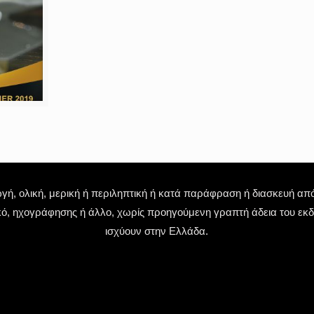
 ολική, μερική ή περιληπτική ή κατά παράφραση ή διασκευή απόδ
κό, ηχογράφησης ή άλλο, χωρίς προηγούμενη γραπτή άδεια του εκδό
ισχύουν στην Ελλάδα.