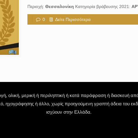
Περιοχή:
Θεσσαλονίκη
Κατηγορία βράβευσης 2021:
ΑΡ
0
Δείτε Περισσότερα
 ολική, μερική ή περιληπτική ή κατά παράφραση ή διασκευή απόδ
κό, ηχογράφησης ή άλλο, χωρίς προηγούμενη γραπτή άδεια του εκδό
ισχύουν στην Ελλάδα.