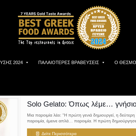
ΥΣΗΣ 2024
ΠΑΛΑΙΟΤΕΡΕΣ ΒΡΑΒΕΥΣΕΙΣ
Ο ΘΕΣΜ
Solo Gelato: Όπως λέμε… γνήσι
Μια παροιμία λέει: “Η πρώτη γενιά δημιουργεί, η δεύτερη 
παροιμία, έμεινε απλά… παροιμία. Η πρώτη δημιούργησε
Δείτε Περισσότερα