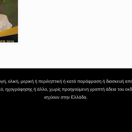
 ολική, μερική ή περιληπτική ή κατά παράφραση ή διασκευή απόδ
κό, ηχογράφησης ή άλλο, χωρίς προηγούμενη γραπτή άδεια του εκδό
ισχύουν στην Ελλάδα.