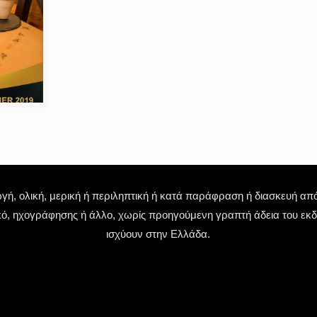
 ολική, μερική ή περιληπτική ή κατά παράφραση ή διασκευή απόδ
κό, ηχογράφησης ή άλλο, χωρίς προηγούμενη γραπτή άδεια του εκδό
ισχύουν στην Ελλάδα.