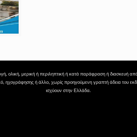
 ολική, μερική ή περιληπτική ή κατά παράφραση ή διασκευή απόδ
κό, ηχογράφησης ή άλλο, χωρίς προηγούμενη γραπτή άδεια του εκδό
ισχύουν στην Ελλάδα.