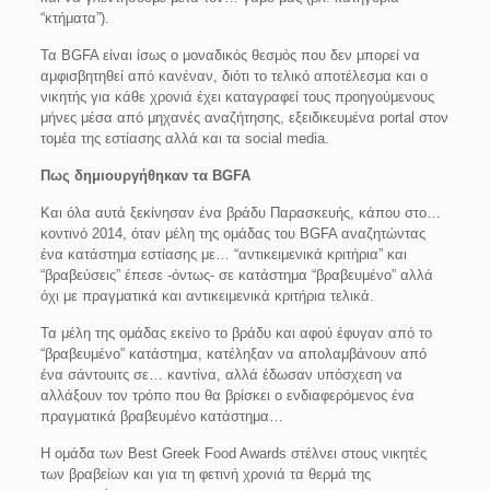
“κτήματα”).
Τα BGFA είναι ίσως ο μοναδικός θεσμός που δεν μπορεί να
αμφισβητηθεί από κανέναν, διότι το τελικό αποτέλεσμα και ο
νικητής για κάθε χρονιά έχει καταγραφεί τους προηγούμενους
μήνες μέσα από μηχανές αναζήτησης, εξειδικευμένα portal στον
τομέα της εστίασης αλλά και τα social media.
Πως δημιουργήθηκαν τα BGFA
Και όλα αυτά ξεκίνησαν ένα βράδυ Παρασκευής, κάπου στο…
κοντινό 2014, όταν μέλη της ομάδας του BGFA αναζητώντας
ένα κατάστημα εστίασης με… “αντικειμενικά κριτήρια” και
“βραβεύσεις” έπεσε -όντως- σε κατάστημα “βραβευμένο” αλλά
όχι με πραγματικά και αντικειμενικά κριτήρια τελικά.
Τα μέλη της ομάδας εκείνο το βράδυ και αφού έφυγαν από το
“βραβευμένο” κατάστημα, κατέληξαν να απολαμβάνουν από
ένα σάντουιτς σε… καντίνα, αλλά έδωσαν υπόσχεση να
αλλάξουν τον τρόπο που θα βρίσκει ο ενδιαφερόμενος ένα
πραγματικά βραβευμένο κατάστημα…
Η ομάδα των Best Greek Food Awards στέλνει στους νικητές
των βραβείων και για τη φετινή χρονιά τα θερμά της