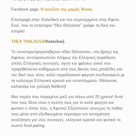
Facebook page:
Η κουζίνα της μαμάς Άννας
Επιστροφή στην Χαλκιδική και πιο συγκεκριμένα στην Άφυτο.
Εκεί, που το εστιατόριο “Θέα Θάλασσα” γράφει τη δική του
ιστορία!
THEA THALASSA
/Χαλκιδική
Το εστιατόριο/ψαροταβέρνα «Θέα Θάλασσα», στο βράχο της
Αφύτου, αντιπροσωπεύει πλήρως την Ελληνική παράδοση:
απλές Ελληνικές συνταγές, αγνά και φρέσκα υλικά που
προμηθεύονται καθημερινά από τους δικούς τους μπαξέδες και
τον δικό τους τόπο, καλό παραδοσιακό φαγητό συνδυασμένο με
τα καλύτερα Ελληνικά κρασιά και αποστάγματα, Θάλασσα,
καλοκαίρι και χαλαρή διάθεση!
Μια παρέα που παραμένει μαζί για πάνω από 20 χρόνια! Αυτό
που τους δένει είναι η αγάπη τους για το καλό φαγητό και
φυσικά ο τόπος τους, η Άφυτος! Εξελίσσουν συνεχώς το πάθος
τους μέσα από εξειδικευμένα σεμινάρια και ασταμάτητη
αναζήτηση για νέες συνταγές, ελληνικά κρασιά και φυσικά το
σωστό food pairing.