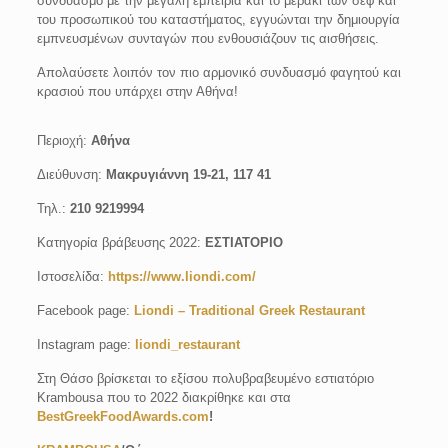
συνδυασμό με την μεγάλη εμπειρία και το μεράκι των σεφ και
του προσωπικού του καταστήματος, εγγυώνται την δημιουργία
εμπνευσμένων συνταγών που ενθουσιάζουν τις αισθήσεις.
Απολαύσετε λοιπόν τον πιο αρμονικό συνδυασμό φαγητού και
κρασιού που υπάρχει στην Αθήνα!
Περιοχή:
Αθήνα
Διεύθυνση:
Μακρυγιάννη 19-21, 117 41
Τηλ.:
210 9219994
Κατηγορία βράβευσης 2022:
ΕΣΤΙΑΤΟΡΙΟ
Ιστοσελίδα:
https://www.liondi.com/
Facebook page:
Liondi – Traditional Greek Restaurant
Instagram page:
liondi_restaurant
Στη Θάσο βρίσκεται το εξίσου πολυβραβευμένο εστιατόριο
Krambousa που το 2022 διακρίθηκε και στα
BestGreekFoodAwards.com
!