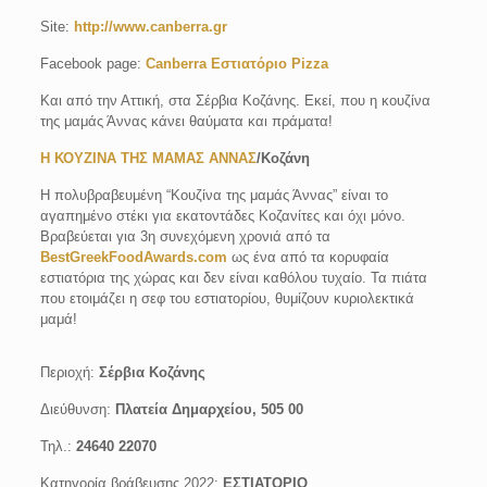
Site:
http://www.canberra.gr
Facebook page:
Canberra Εστιατόριο Pizza
Και από την Αττική, στα Σέρβια Κοζάνης. Εκεί, που η κουζίνα
της μαμάς Άννας κάνει θαύματα και πράματα!
Η ΚΟΥΖΙΝΑ ΤΗΣ ΜΑΜΑΣ ΑΝΝΑΣ
/Κοζάνη
Η πολυβραβευμένη “Κουζίνα της μαμάς Άννας” είναι το
αγαπημένο στέκι για εκατοντάδες Κοζανίτες και όχι μόνο.
Βραβεύεται για 3η συνεχόμενη χρονιά από τα
BestGreekFoodAwards.com
ως ένα από τα κορυφαία
εστιατόρια της χώρας και δεν είναι καθόλου τυχαίο. Τα πιάτα
που ετοιμάζει η σεφ του εστιατορίου, θυμίζουν κυριολεκτικά
μαμά!
Περιοχή:
Σέρβια Κοζάνης
Διεύθυνση:
Πλατεία Δημαρχείου, 505 00
Τηλ.:
24640 22070
Κατηγορία βράβευσης 2022:
ΕΣΤΙΑΤΟΡΙΟ