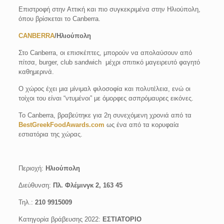
Επιστροφή στην Αττική και πιο συγκεκριμένα στην Ηλιούπολη,
όπου βρίσκεται το Canberra.
CANBERRA
/Hλιούπολη
Στο Canberra, οι επισκέπτες, μπορούν να απολαύσουν από
πίτσα, burger, club sandwich μέχρι σπιτικό μαγειρευτό φαγητό
καθημερινά.
Ο χώρος έχει μια μίνιμαλ φιλοσοφία και πολυτέλεια, ενώ οι
τοίχοι του είναι “ντυμένοι” με όμορφες ασπρόμαυρες εικόνες.
Το Canberra, βραβεύτηκε για 2η συνεχόμενη χρονιά από τα
BestGreekFoodAwards.com
ως ένα από τα κορυφαία
εστιατόρια της χώρας.
Περιοχή:
Ηλιούπολη
Διεύθυνση:
Πλ. Φλέμινγκ 2, 163 45
Τηλ.:
210 9915009
Κατηγορία βράβευσης 2022:
ΕΣΤΙΑΤΟΡΙΟ