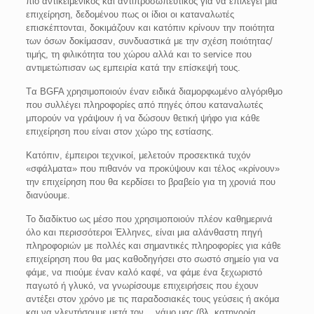
πιο αντικειμενικός και αντιπροσωπευτικός για να επιλεγεί μια
επιχείρηση, δεδομένου πως οι ίδιοι οι καταναλωτές
επισκέπτονται, δοκιμάζουν και κατόπιν κρίνουν την ποιότητα
των όσων δοκίμασαν, συνδυαστικά με την σχέση ποιότητας/
τιμής, τη φιλικότητα του χώρου αλλά και το service που
αντιμετώπισαν ως εμπειρία κατά την επίσκεψή τους.
Tα BGFA χρησιμοποιούν έναν ειδικά διαμορφωμένο αλγόριθμο
που συλλέγει πληροφορίες από πηγές όπου καταναλωτές
μπορούν να γράψουν ή να δώσουν θετική ψήφο για κάθε
επιχείρηση που είναι στον χώρο της εστίασης.
Κατόπιν, έμπειροι τεχνικοί, μελετούν προσεκτικά τυχόν
«σφάλματα» που πιθανόν να προκύψουν και τέλος «κρίνουν»
την επιχείρηση που θα κερδίσει το βραβείο για τη χρονιά που
διανύουμε.
Το διαδίκτυο ως μέσο που χρησιμοποιούν πλέον καθημερινά
όλο και περισσότεροι Έλληνες, είναι μια αλάνθαστη πηγή
πληροφοριών με πολλές και σημαντικές πληροφορίες για κάθε
επιχείρηση που θα μας καθοδηγήσει στο σωστό σημείο για να
φάμε, να πιούμε έναν καλό καφέ, να φάμε ένα ξεχωριστό
παγωτό ή γλυκό, να γνωρίσουμε επιχειρήσεις που έχουν
αντέξει στον χρόνο με τις παραδοσιακές τους γεύσεις ή ακόμα
και να γλεντήσουμε μετά τον… γάμο μας (βλ. κατηγορία