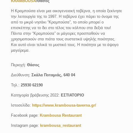
KRAMBOUSA
/Θάσος
Η Κραμπούσα είναι μια οικογενειακή ταβέρνα, η οποία ξεκίνησε
την λειτουργία της το 1997. Η ταβέρνα έχει πάρει το όνομα της
από το μικρό νησάκι “Κραμπούσα”, το οποίο μπορεί ο
επισκέπτης να το δει στο τέλος του κόλπου στα δεξιά του!
Πάντα στην “Κραμπούσα” οι μάγειρες προσπαθούν να
χρησιμοποιούν στα πιάτα τους συστατικά υψηλής ποιότητας.
Και αυτό είναι τελικά το μυστικό τους. Η ποιότητα με το άψογο
μαγείρεμα.
Περιοχή:
Θάσος
Διεύθυνση:
Σκάλα Ποταμιάς, 640 04
Τηλ.:
25930 62190
Κατηγορία βράβευσης 2022:
ΕΣΤΙΑΤΟΡΙΟ
Ιστοσελίδα:
https://www.krambousa-taverna.gr/
Facebook page:
Krambousa Restaurant
Instagram page:
krambousa_restaurant