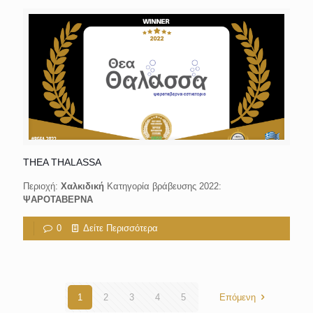
THEA THALASSA
Περιοχή:
Χαλκιδική
Κατηγορία βράβευσης 2022:
ΨΑΡΟΤΑΒΕΡΝΑ
0
Δείτε Περισσότερα
1
2
3
4
5
Επόμενη