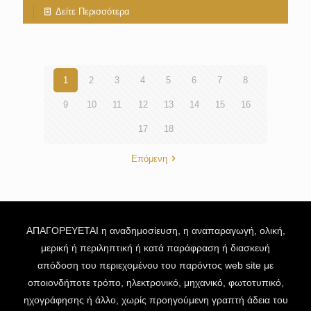
Δείτε Περισσότερα
1
2
3
4
5
6
7
8
9
10
11
12
13
14
15
16
17
18
Επόμενη
ΑΠΑΓΟΡΕΥΕΤΑΙ η αναδημοσίευση, η αναπαραγωγή, ολική,
μερική ή περιληπτική ή κατά παράφραση ή διασκευή
απόδοση του περιεχομένου του παρόντος web site με
οποιονδήποτε τρόπο, ηλεκτρονικό, μηχανικό, φωτοτυπικό,
ηχογράφησης ή άλλο, χωρίς προηγούμενη γραπτή άδεια του