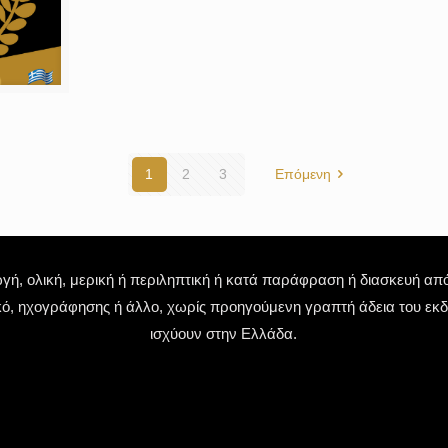
1
2
3
Επόμενη
 ολική, μερική ή περιληπτική ή κατά παράφραση ή διασκευή απόδ
κό, ηχογράφησης ή άλλο, χωρίς προηγούμενη γραπτή άδεια του εκδό
ισχύουν στην Ελλάδα.