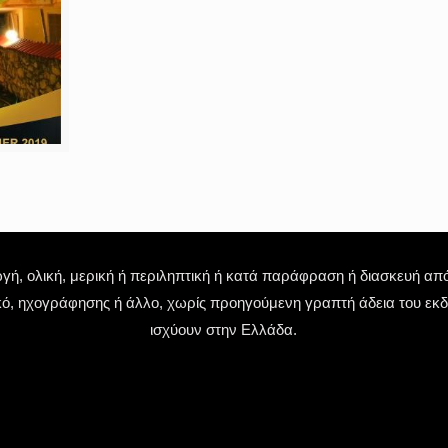
 ολική, μερική ή περιληπτική ή κατά παράφραση ή διασκευή απόδ
κό, ηχογράφησης ή άλλο, χωρίς προηγούμενη γραπτή άδεια του εκδό
ισχύουν στην Ελλάδα.