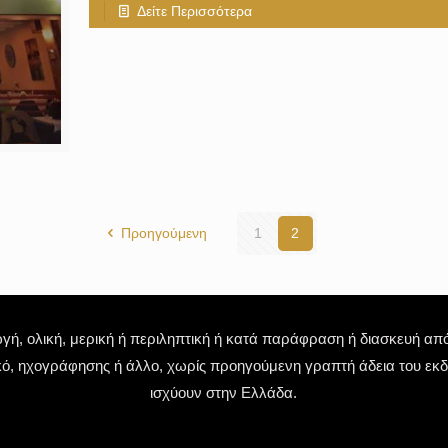
Δείτε Περισσότερα
Προηγούμενη
1
2
 ολική, μερική ή περιληπτική ή κατά παράφραση ή διασκευή απόδ
κό, ηχογράφησης ή άλλο, χωρίς προηγούμενη γραπτή άδεια του εκδό
ισχύουν στην Ελλάδα.