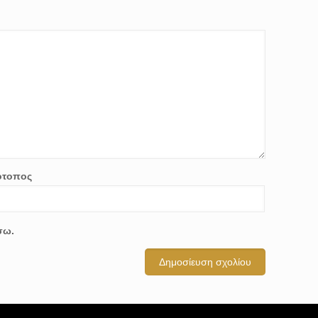
ότοπος
σω.