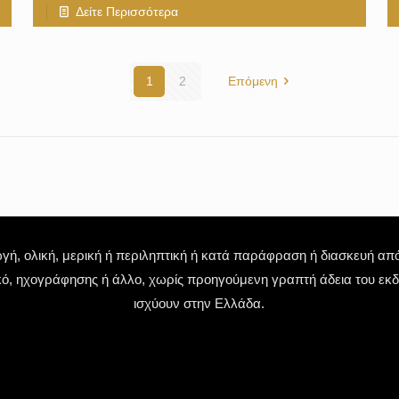
Δείτε Περισσότερα
1
2
Επόμενη
 ολική, μερική ή περιληπτική ή κατά παράφραση ή διασκευή απόδ
κό, ηχογράφησης ή άλλο, χωρίς προηγούμενη γραπτή άδεια του εκδό
ισχύουν στην Ελλάδα.