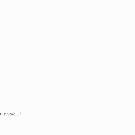
 τι εννοώ…!