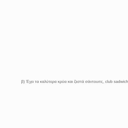
β) Έχει τα καλύτερα κρύα και ζεστά σάντουιτς, club sadwic