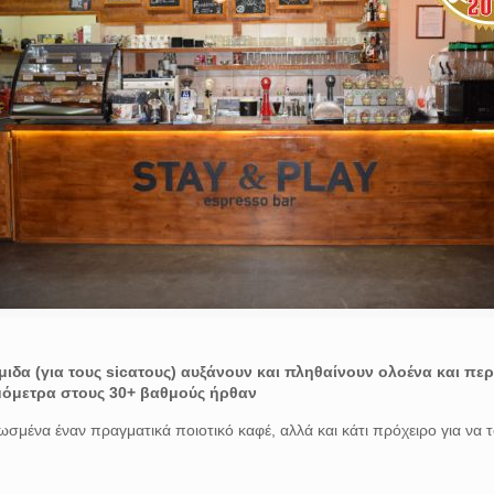
ιδα (για τους sicατους) αυξάνουν και πληθαίνουν ολοένα και περισ
ρμόμετρα στους 30+ βαθμούς ήρθαν
σμένα έναν πραγματικά ποιοτικό καφέ, αλλά και κάτι πρόχειρο για να τ