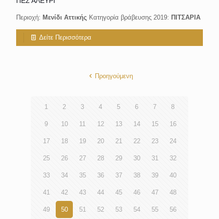
ΠΕΣ ΑΛΕΥΡΙ
Περιοχή:
Μενίδι Αττικής
Κατηγορία βράβευσης 2019:
ΠΙΤΣΑΡΙΑ
Δείτε Περισσότερα
Προηγούμενη
1
2
3
4
5
6
7
8
9
10
11
12
13
14
15
16
17
18
19
20
21
22
23
24
25
26
27
28
29
30
31
32
33
34
35
36
37
38
39
40
41
42
43
44
45
46
47
48
49
50
51
52
53
54
55
56