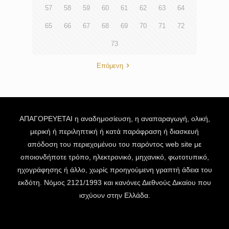
57
58
59
60
61
62
63
64
65
66
67
68
69
70
71
72
73
Επόμενη
ΑΠΑΓΟΡΕΥΕΤΑΙ η αναδημοσίευση, η αναπαραγωγή, ολική,
μερική ή περιληπτική ή κατά παράφραση ή διασκευή
απόδοση του περιεχομένου του παρόντος web site με
οποιονδήποτε τρόπο, ηλεκτρονικό, μηχανικό, φωτοτυπικό,
ηχογράφησης ή άλλο, χωρίς προηγούμενη γραπτή άδεια του
εκδότη. Νόμος 2121/1993 και κανόνες Διεθνούς Δικαίου που
ισχύουν στην Ελλάδα.