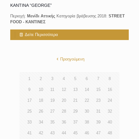
ΚΑΝΤΙΝΑ “GEORGE”
Περιοχή:
Μενίδι Αττικής
Κατηγορία βράβευσης 2018:
STREET
FOOD - KANΤΙΝΕΣ
Δείτε Περισσότερα
Προηγούμενη
1
2
3
4
5
6
7
8
9
10
11
12
13
14
15
16
17
18
19
20
21
22
23
24
25
26
27
28
29
30
31
32
33
34
35
36
37
38
39
40
41
42
43
44
45
46
47
48