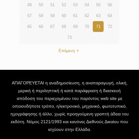
49
50
51
52
53
54
55
56
57
58
59
60
61
62
63
64
65
66
67
68
69
70
71
72
73
Επόμενη
ΑΠΑΓΟΡΕΥΕΤΑΙ η αναδημοσίευση, η αναπαραγωγή, ολική,
μερική ή περιληπτική ή κατά παράφραση ή διασκευή
απόδοση του περιεχομένου του παρόντος web site με
οποιονδήποτε τρόπο, ηλεκτρονικό, μηχανικό, φωτοτυπικό,
ηχογράφησης ή άλλο, χωρίς προηγούμενη γραπτή άδεια του
εκδότη. Νόμος 2121/1993 και κανόνες Διεθνούς Δικαίου που
ισχύουν στην Ελλάδα.