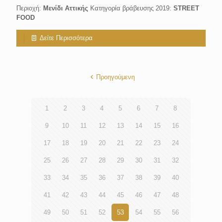
Περιοχή:
Μενίδι Αττικής
Κατηγορία βράβευσης 2019:
STREET
FOOD
Δείτε Περισσότερα
Προηγούμενη
1
2
3
4
5
6
7
8
9
10
11
12
13
14
15
16
17
18
19
20
21
22
23
24
25
26
27
28
29
30
31
32
33
34
35
36
37
38
39
40
41
42
43
44
45
46
47
48
49
50
51
52
53
54
55
56