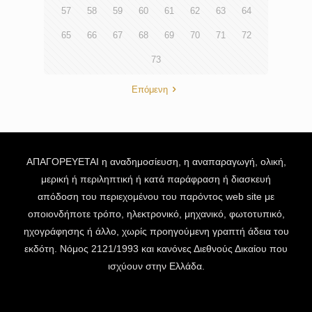
57
58
59
60
61
62
63
64
65
66
67
68
69
70
71
72
73
Επόμενη
ΑΠΑΓΟΡΕΥΕΤΑΙ η αναδημοσίευση, η αναπαραγωγή, ολική,
μερική ή περιληπτική ή κατά παράφραση ή διασκευή
απόδοση του περιεχομένου του παρόντος web site με
οποιονδήποτε τρόπο, ηλεκτρονικό, μηχανικό, φωτοτυπικό,
ηχογράφησης ή άλλο, χωρίς προηγούμενη γραπτή άδεια του
εκδότη. Νόμος 2121/1993 και κανόνες Διεθνούς Δικαίου που
ισχύουν στην Ελλάδα.