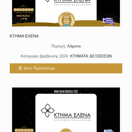
ΚΤΗΜΑ ΕΛΕΝΑ
Περιοχή:
Λάρισα
Κατηγορία βράβευσης 2024:
ΚΤΗΜΑΤΑ ΔΕΞΙΩΣΕΩΝ
Δείτε Περισσότερα